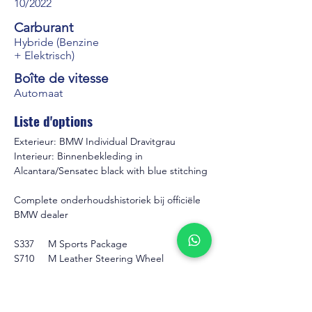
10/2022
Carburant
Hybride (Benzine
+ Elektrisch)
Boîte de vitesse
Automaat
Liste d'options
Exterieur: BMW Individual Dravitgrau
Interieur: Binnenbekleding in 
Alcantara/Sensatec black with blue stitching
Complete onderhoudshistoriek bij officiële 
BMW dealer
S337     M Sports Package
S710     M Leather Steering Wheel
S715     M Aerodynamics Package
S7R7    Innovation Package
S402     Panorama Glass Roof