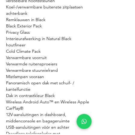
verstelbare hoofdsteunen
Koel-/verwarmbare buitenste zitplaatsen 
achterbank
Remklauwen in Black
Black Exterior Pack
Privacy Glass
Interieurafwerking in Natural Black 
houtfineer
Cold Climate Pack
Verwarmbare voorruit
Verwarmde ruitensproeiers
Verwarmbare stuurwielrand
Mistlampen vooraan
Panoramisch open dak met schuif- / 
kantelfunctie
Dak in contrastkleur Black
Wireless Android Auto™ en Wireless Apple 
CarPlay®
12V-aansluitingen in dashboard, 
middenconsole en bagageruimte
USB-aansluitingen vóór en achter
Draadloze telefoonlader met 