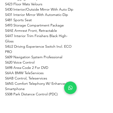
S423 Floor Mats Velours
S430 Interior/Outside Mirror With Auto Dip
S431 Interior Mirror With Automatic-Dip
S481 Sports Seat
S493 Storage Compartment Package
S4AE Armrest Front, Retractable
S4AT Interior Trim Finishers Black High-
Gloss
S4U2 Driving Experience Switch Incl. ECO 
PRO
S609 Navigation System Professional
S620 Voice Control
S698 Area-Code 2 For DVD
S6AA BMW TeleServices
S6AB Control, Teleservices
S6NS Comfort Telephony W/ Enhanced 
Smartphone
S508 Park Distance Control (PDC)
S520 Fog Lights
S521 Rain Sensor
S534 Automatic Air Conditioning