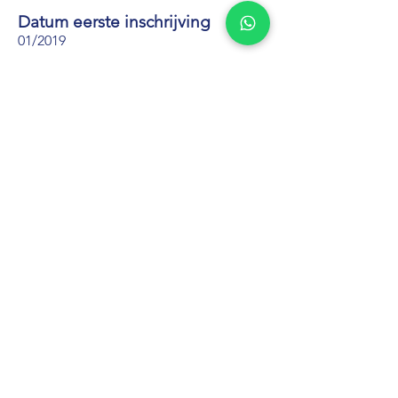
Datum eerste inschrijving
01/2019
Brandstof
Benzine
Versnellingsbak
Manueel
Optielijst
Exterieur: Mediterraneo Blue (metaalkleur)
Interieur: Binnenbekleding in zwarte stof
Belgische wagen afkomstig van 1e eigenaar
©2026 by Auto-Point Casier
Algemene Voorwaarden