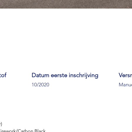
tof
Datum eerste inschrijving
Vers
10/2020
Manu
)
 Firework/Carbon Black