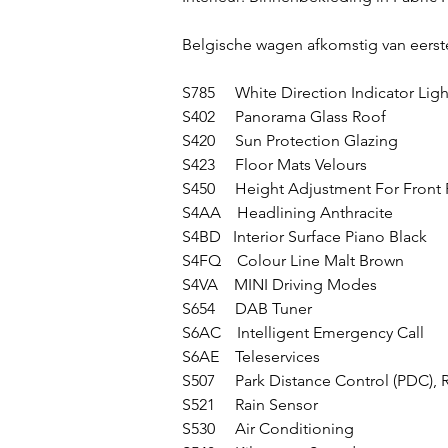
Belgische wagen afkomstig van eerst
S785     White Direction Indicator Ligh
S402     Panorama Glass Roof
S420     Sun Protection Glazing
S423     Floor Mats Velours
S450     Height Adjustment For Front
S4AA    Headlining Anthracite
S4BD   Interior Surface Piano Black
S4FQ    Colour Line Malt Brown
S4VA    MINI Driving Modes
S654     DAB Tuner
S6AC    Intelligent Emergency Call
S6AE    Teleservices
S507     Park Distance Control (PDC), 
S521     Rain Sensor
S530     Air Conditioning