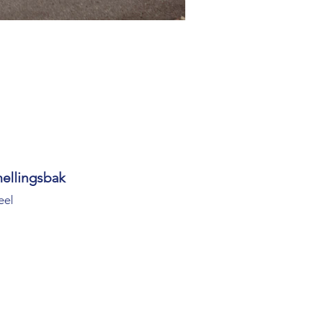
nellingsbak
eel