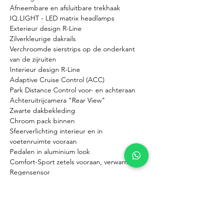
Afneembare en afsluitbare trekhaak
IQ.LIGHT - LED matrix headlamps
Exterieur design R-Line
Zilverkleurige dakrails
Verchroomde sierstrips op de onderkant 
van de zijruiten
Interieur design R-Line
Adaptive Cruise Control (ACC)
Park Distance Control voor- en achteraan
Achteruitrijcamera "Rear View"
Zwarte dakbekleding
Chroom pack binnen
Sfeerverlichting interieur en in 
voetenruimte vooraan
Pedalen in aluminium look
Comfort-Sport zetels vooraan, verwarmbaar
Regensensor
Navigatiesysteem
Keyless Access & Start
Getinte achterruiten
Front Assist & noodremfunctie voor de stad 